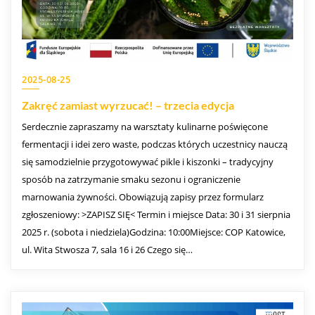
2025-08-25
Zakręć zamiast wyrzucać! – trzecia edycja
Serdecznie zapraszamy na warsztaty kulinarne poświęcone
fermentacji i idei zero waste, podczas których uczestnicy nauczą
się samodzielnie przygotowywać pikle i kiszonki – tradycyjny
sposób na zatrzymanie smaku sezonu i ograniczenie
marnowania żywności. Obowiązują zapisy przez formularz
zgłoszeniowy: >ZAPISZ SIĘ< Termin i miejsce Data: 30 i 31 sierpnia
2025 r. (sobota i niedziela)Godzina: 10:00Miejsce: COP Katowice,
ul. Wita Stwosza 7, sala 16 i 26 Czego się…