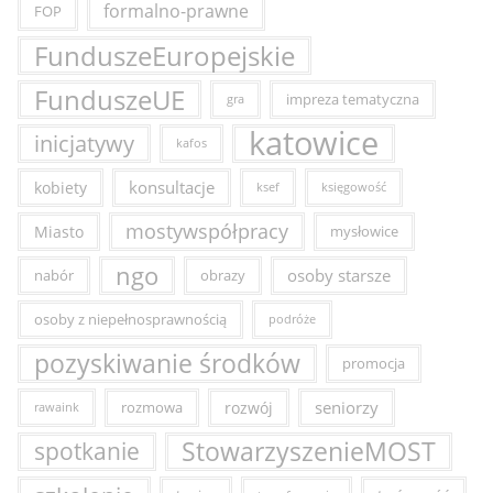
formalno-prawne
FOP
FunduszeEuropejskie
FunduszeUE
impreza tematyczna
gra
katowice
inicjatywy
kafos
konsultacje
kobiety
ksef
księgowość
mostywspółpracy
Miasto
mysłowice
ngo
osoby starsze
nabór
obrazy
osoby z niepełnosprawnością
podróże
pozyskiwanie środków
promocja
seniorzy
rozmowa
rozwój
rawaink
StowarzyszenieMOST
spotkanie