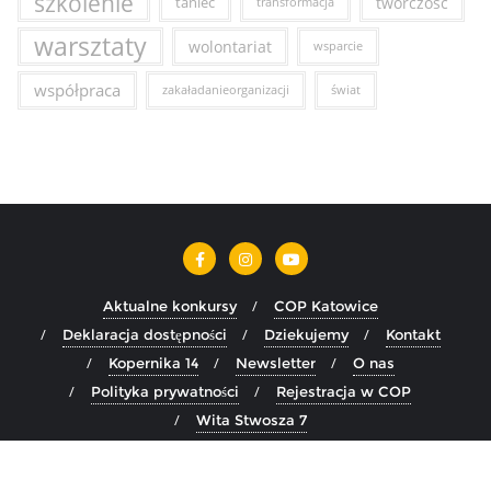
szkolenie
taniec
twórczość
transformacja
warsztaty
wolontariat
wsparcie
współpraca
zakaładanieorganizacji
świat
Aktualne konkursy
COP Katowice
Deklaracja dostępności
Dziekujemy
Kontakt
Kopernika 14
Newsletter
O nas
Polityka prywatności
Rejestracja w COP
Wita Stwosza 7
Copyright ©2026 COP Katowice . All rights reserved.
Powered
by
WordPress
&
Designed by
Bizberg Themes