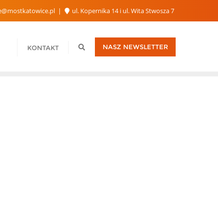
e@mostkatowice.pl
ul. Kopernika 14 i ul. Wita Stwosza 7
NASZ NEWSLETTER
KONTAKT