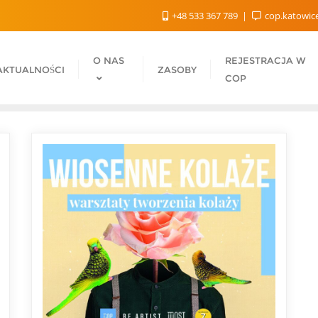
+48 533 367 789
cop.katowic
O NAS
REJESTRACJA W
AKTUALNOŚCI
ZASOBY
COP