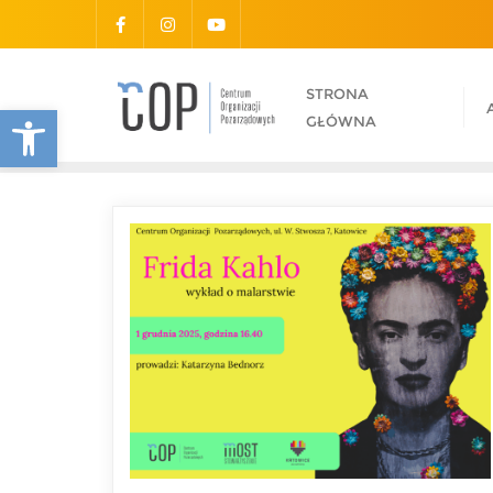
STRONA
Otwórz pasek narzędzi
GŁÓWNA