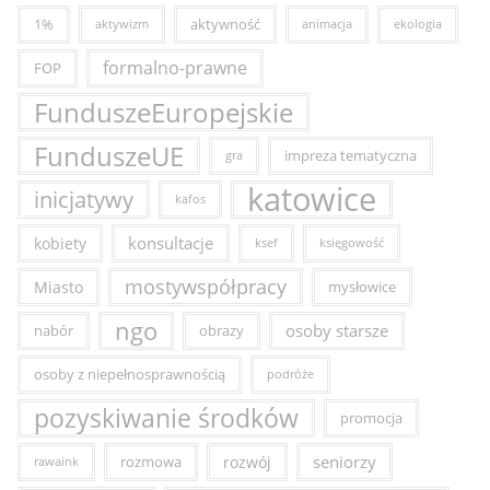
1%
aktywność
aktywizm
animacja
ekologia
formalno-prawne
FOP
FunduszeEuropejskie
FunduszeUE
impreza tematyczna
gra
katowice
inicjatywy
kafos
konsultacje
kobiety
ksef
księgowość
mostywspółpracy
Miasto
mysłowice
ngo
osoby starsze
nabór
obrazy
osoby z niepełnosprawnością
podróże
pozyskiwanie środków
promocja
seniorzy
rozmowa
rozwój
rawaink