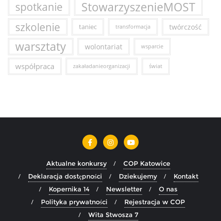
StowarzyszenieMOST
spotkanie
szkolenie
taniec
twórczość
transformacja
warsztaty
wolontariat
wsparcie
współpraca
zakaładanieorganizacji
świat
Aktualne konkursy
COP Katowice
Deklaracja dostępności
Dziekujemy
Kontakt
Kopernika 14
Newsletter
O nas
Polityka prywatności
Rejestracja w COP
Wita Stwosza 7