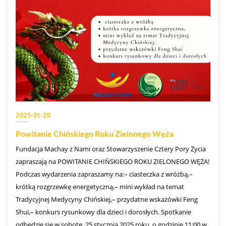
2025-01-20
Powitanie Chińskiego Roku Zielonego Węża
Fundacja Machay z Nami oraz Stowarzyszenie Cztery Pory Życia
zapraszają na POWITANIE CHIŃSKIEGO ROKU ZIELONEGO WĘŻA!
Podczas wydarzenia zapraszamy na:– ciasteczka z wróżbą,–
krótką rozgrzewkę energetyczną,– mini wykład na temat
Tradycyjnej Medycyny Chińskiej,– przydatne wskazówki Feng
Shui,– konkurs rysunkowy dla dzieci i dorosłych. Spotkanie
odbędzie się w sobotę, 25 stycznia 2025 roku, o godzinie 11:00 w