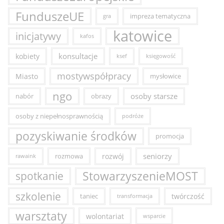
FunduszeUE
impreza tematyczna
gra
katowice
inicjatywy
kafos
konsultacje
kobiety
ksef
księgowość
mostywspółpracy
Miasto
mysłowice
ngo
osoby starsze
nabór
obrazy
osoby z niepełnosprawnością
podróże
pozyskiwanie środków
promocja
seniorzy
rozmowa
rozwój
rawaink
StowarzyszenieMOST
spotkanie
szkolenie
taniec
twórczość
transformacja
warsztaty
wolontariat
wsparcie