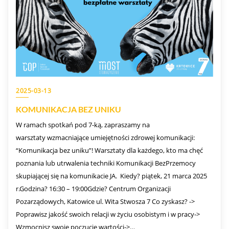
2025-03-13
KOMUNIKACJA BEZ UNIKU
W ramach spotkań pod 7-ką, zapraszamy na
warsztaty wzmacniające umiejętności zdrowej komunikacji:
“Komunikacja bez uniku”! Warsztaty dla każdego, kto ma chęć
poznania lub utrwalenia techniki Komunikacji BezPrzemocy
skupiającej się na komunikacie JA. Kiedy? piątek, 21 marca 2025
r.Godzina? 16:30 – 19:00Gdzie? Centrum Organizacji
Pozarządowych, Katowice ul. Wita Stwosza 7 Co zyskasz? ->
Poprawisz jakość swoich relacji w życiu osobistym i w pracy->
Wzmocnisz swoje poczucie wartości->…