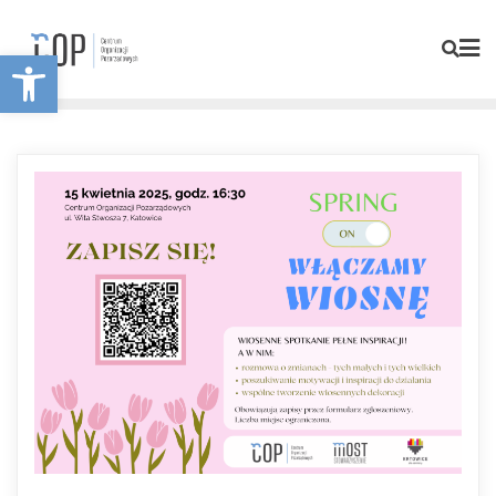
Otwórz pasek narzędzi