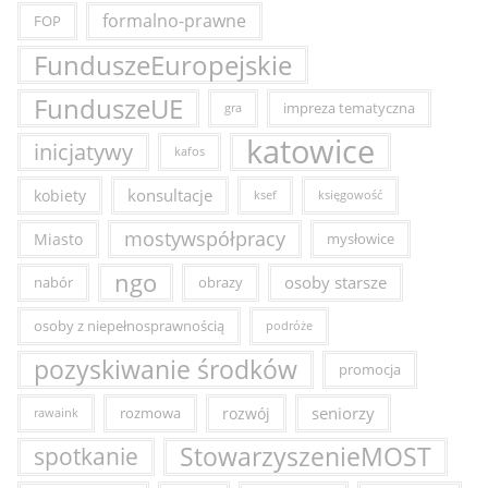
formalno-prawne
FOP
FunduszeEuropejskie
FunduszeUE
impreza tematyczna
gra
katowice
inicjatywy
kafos
konsultacje
kobiety
ksef
księgowość
mostywspółpracy
Miasto
mysłowice
ngo
osoby starsze
nabór
obrazy
osoby z niepełnosprawnością
podróże
pozyskiwanie środków
promocja
seniorzy
rozmowa
rozwój
rawaink
StowarzyszenieMOST
spotkanie