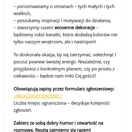
– porozmawiamy o zmianach – tych małych i tych
wielkich,
– poszukamy inspiracji i motywacji do działania,
– stworzymy razem
wiosenne dekoracje
–
będziemy robić kwiatki, które dodadzą kolorów nie
tylko naszym wnętrzom, ale i nastrojom!
To doskonała okazja, by się zatrzymać, odetchnąć i
poczuć powiew świeżej energii. Niezależnie, czy
przyjdziesz z konkretnym planem, czy po prostu z
ciekawości – będzie nam miło Cię gościć!
Obowiązują zapisy przez formularz zgłoszeniowy:
>WŁĄCZAMY WIOSNĘ!<
Liczba miejsc ograniczona – decyduje kolejność
zgłoszeń.
Zabierz ze sobą dobry humor i otwartość na
rozmowę. Resztą zajmiemy się razem!