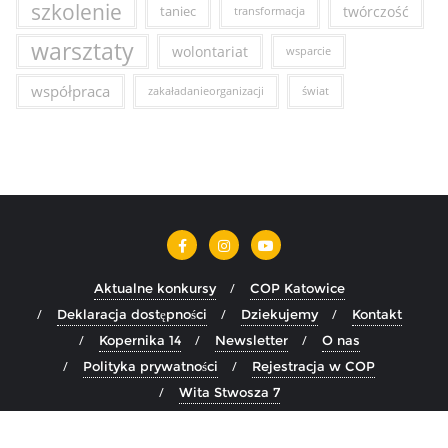
szkolenie
taniec
twórczość
transformacja
warsztaty
wolontariat
wsparcie
współpraca
zakaładanieorganizacji
świat
Aktualne konkursy
COP Katowice
Deklaracja dostępności
Dziekujemy
Kontakt
Kopernika 14
Newsletter
O nas
Polityka prywatności
Rejestracja w COP
Wita Stwosza 7
Copyright ©2026 COP Katowice . All rights reserved.
Powered