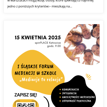
w warsztatach mogą wziąć osoby, które spełniają co najmniej
jedno z poniższych kryteriów:– mieszkają na…