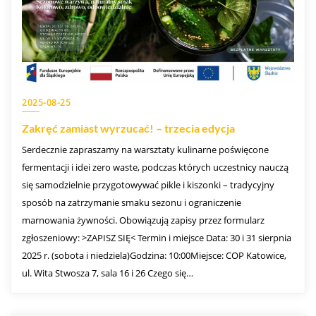
2025-08-25
Zakręć zamiast wyrzucać! – trzecia edycja
Serdecznie zapraszamy na warsztaty kulinarne poświęcone
fermentacji i idei zero waste, podczas których uczestnicy nauczą
się samodzielnie przygotowywać pikle i kiszonki – tradycyjny
sposób na zatrzymanie smaku sezonu i ograniczenie
marnowania żywności. Obowiązują zapisy przez formularz
zgłoszeniowy: >ZAPISZ SIĘ< Termin i miejsce Data: 30 i 31 sierpnia
2025 r. (sobota i niedziela)Godzina: 10:00Miejsce: COP Katowice,
ul. Wita Stwosza 7, sala 16 i 26 Czego się…