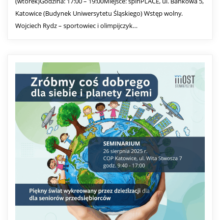
(wtorek)Godzina: 17:00 – 19:00Miejsce: spinPLACE, ul. Bankowa 5,
Katowice (Budynek Uniwersytetu Śląskiego) Wstęp wolny.
Wojciech Rydz – sportowiec i olimpijczyk…