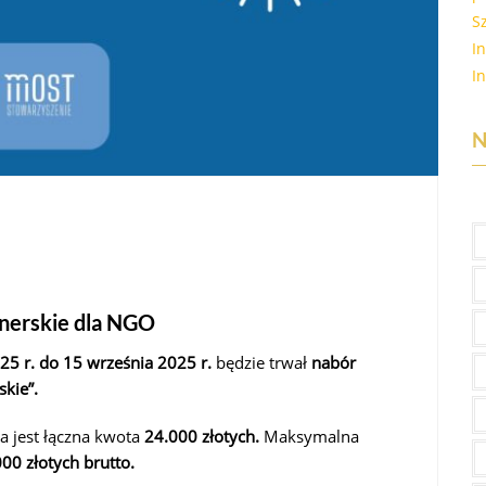
S
I
I
N
nerskie dla NGO
25 r. do 15 września 2025 r.
będzie trwał
nabór
skie”.
a jest łączna kwota
24.000 złotych.
Maksymalna
000 złotych brutto.