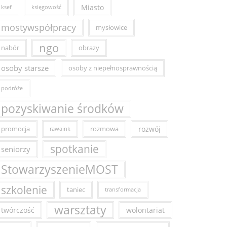
Miasto
ksef
księgowość
mostywspółpracy
mysłowice
ngo
nabór
obrazy
osoby starsze
osoby z niepełnosprawnością
podróże
pozyskiwanie środków
promocja
rozmowa
rozwój
rawaink
spotkanie
seniorzy
StowarzyszenieMOST
szkolenie
taniec
transformacja
warsztaty
twórczość
wolontariat