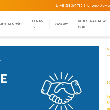
+48 533 367 789
cop.katowic
O NAS
REJESTRACJA W
AKTUALNOŚCI
ZASOBY
COP
S
O
I
S
p