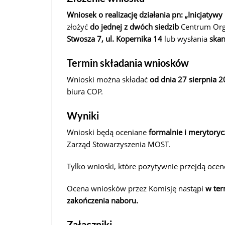
Wniosek o realizację działania pn: „Inicjatywy
złożyć
do jednej z dwóch siedzib
Centrum Org
Stwosza 7, ul. Kopernika 14
lub wysłania
ska
Termin składania wniosków
Wnioski można składać
od dnia 27 sierpnia 2
biura COP.
Wyniki
Wnioski będą oceniane
formalnie i merytoryc
Zarząd Stowarzyszenia MOST.
Tylko wnioski, które pozytywnie przejdą ocen
Ocena wniosków przez Komisję nastąpi
w ter
zakończenia naboru.
Załączniki