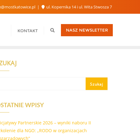
e@mostkatowice.pl
ul. Kopernika 14 i ul. Wita Stwosza 7
NASZ NEWSLETTER
KONTAKT
ZUKAJ
Szukaj
STATNIE WPISY
nicjatywy Partnerskie 2026 – wyniki naboru II
zkolenie dla NGO: „RODO w organizacjach
ozarządowych”