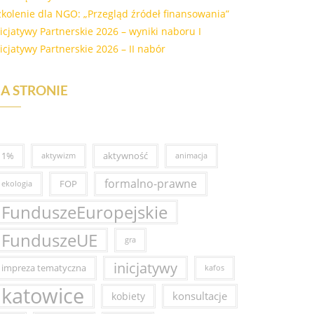
zkolenie dla NGO: „Przegląd źródeł finansowania”
nicjatywy Partnerskie 2026 – wyniki naboru I
nicjatywy Partnerskie 2026 – II nabór
A STRONIE
1%
aktywność
aktywizm
animacja
formalno-prawne
FOP
ekologia
FunduszeEuropejskie
FunduszeUE
gra
inicjatywy
impreza tematyczna
kafos
katowice
konsultacje
kobiety