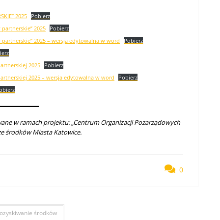
SKIE” 2025
Pobierz
y partnerskie” 2025
Pobierz
ywy partnerskie” 2025 – wersja edytowalna w word
Pobierz
ierz
artnerskiej 2025
Pobierz
partnerskiej 2025 – wersja edytowalna w word
Pobierz
obierz
owane w ramach projektu: „Centrum Organizacji Pozarządowych
e środków Miasta Katowice.
0
ozyskiwanie środków