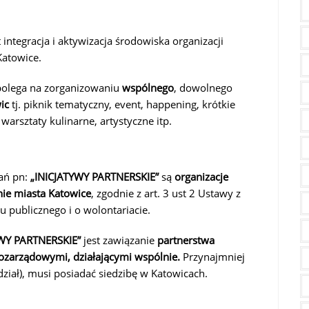
 integracja i aktywizacja środowiska organizacji
Katowice.
 polega na zorganizowaniu
wspólnego
, dowolnego
ic
tj. piknik tematyczny, event, happening, krótkie
 warsztaty kulinarne, artystyczne itp.
łań pn:
„INICJATYWY PARTNERSKIE”
są
organizacje
nie miasta Katowice
, zgodnie z art. 3 ust 2 Ustawy z
u publicznego i o wolontariacie.
YWY PARTNERSKIE”
jest zawiązanie
partnerstwa
ozarządowymi, działającymi wspólnie.
Przynajmniej
dział), musi posiadać siedzibę w Katowicach.