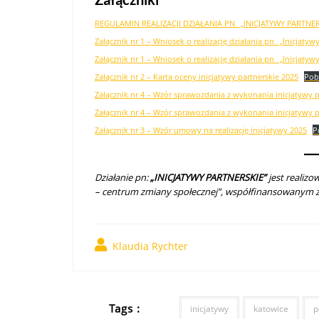
REGULAMIN REALIZACJI DZIAŁANIA PN_ „INICJATYWY PARTNER
Załącznik nr 1 – Wniosek o realizację działania pn_ „Inicjatyw
Załącznik nr 1 – Wniosek o realizację działania pn_ „Inicjat
Załącznik nr 2 – Karta oceny inicjatywy partnerskie 2025
Pob
Załącznik nr 4 – Wzór sprawozdania z wykonania inicjatywy p
Załącznik nr 4 – Wzór sprawozdania z wykonania inicjatywy 
Załącznik nr 3 – Wzór umowy na realizację inicjatywy 2025
P
Działanie pn:
„INICJATYWY PARTNERSKIE”
jest realiz
– centrum zmiany społecznej”, współfinansowanym z
Klaudia Rychter
Tags :
inicjatywy
katowice
p