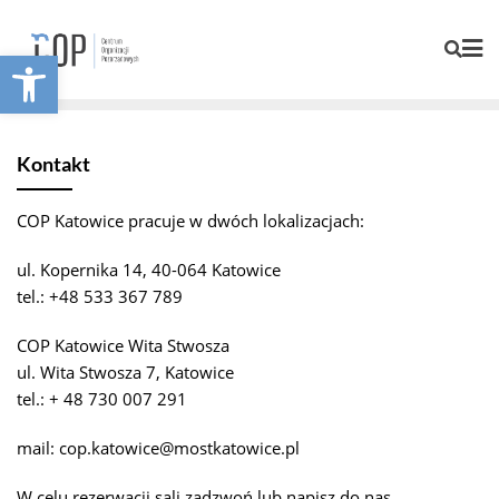
Otwórz pasek narzędzi
Kontakt
COP Katowice pracuje w dwóch lokalizacjach:
ul. Kopernika 14, 40-064 Katowice
tel.: +48 533 367 789
COP Katowice Wita Stwosza
ul. Wita Stwosza 7, Katowice
tel.: + 48 730 007 291
mail: cop.katowice@mostkatowice.pl
W celu rezerwacji sali zadzwoń lub napisz do nas.