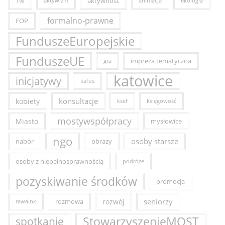
1%
aktywność
aktywizm
animacja
ekologia
formalno-prawne
FOP
FunduszeEuropejskie
FunduszeUE
impreza tematyczna
gra
katowice
inicjatywy
kafos
konsultacje
kobiety
ksef
księgowość
mostywspółpracy
Miasto
mysłowice
ngo
osoby starsze
nabór
obrazy
osoby z niepełnosprawnością
podróże
pozyskiwanie środków
promocja
seniorzy
rozmowa
rozwój
rawaink
StowarzyszenieMOST
spotkanie