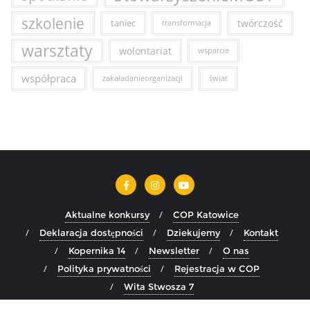
szkolenie
taniec
twórczość
transformacja
warsztaty
wolontariat
wsparcie
współpraca
zakaładanieorganizacji
świat
Aktualne konkursy
COP Katowice
Deklaracja dostępności
Dziekujemy
Kontakt
Kopernika 14
Newsletter
O nas
Polityka prywatności
Rejestracja w COP
Wita Stwosza 7