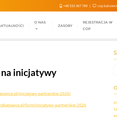
+48 533 367 789
cop.katowic
O NAS
REJESTRACJA W
AKTUALNOŚCI
ZASOBY
COP
S
 na inicjatywy
O
atowice.pl/inicjatywy-partnerskie-2026/
I
stkatowice.pl/form/inicjatywy-partnerskie-2026
S
p