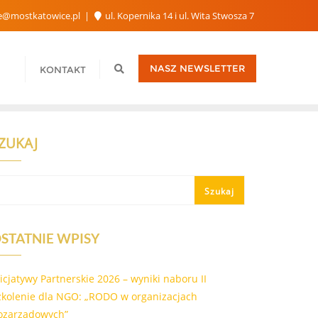
e@mostkatowice.pl
ul. Kopernika 14 i ul. Wita Stwosza 7
NASZ NEWSLETTER
KONTAKT
ZUKAJ
Szukaj
STATNIE WPISY
nicjatywy Partnerskie 2026 – wyniki naboru II
zkolenie dla NGO: „RODO w organizacjach
ozarządowych”