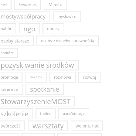
Miasto
ksef
księgowość
mostywspółpracy
mysłowice
ngo
nabór
obrazy
osoby starsze
osoby z niepełnosprawnością
podróże
pozyskiwanie środków
promocja
rozmowa
rozwój
rawaink
spotkanie
seniorzy
StowarzyszenieMOST
szkolenie
taniec
transformacja
warsztaty
twórczość
wolontariat