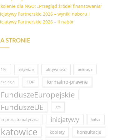
zkolenie dla NGO: „Przegląd źródeł finansowania”
nicjatywy Partnerskie 2026 – wyniki naboru I
nicjatywy Partnerskie 2026 – II nabór
A STRONIE
1%
aktywność
aktywizm
animacja
formalno-prawne
FOP
ekologia
FunduszeEuropejskie
FunduszeUE
gra
inicjatywy
impreza tematyczna
kafos
katowice
konsultacje
kobiety