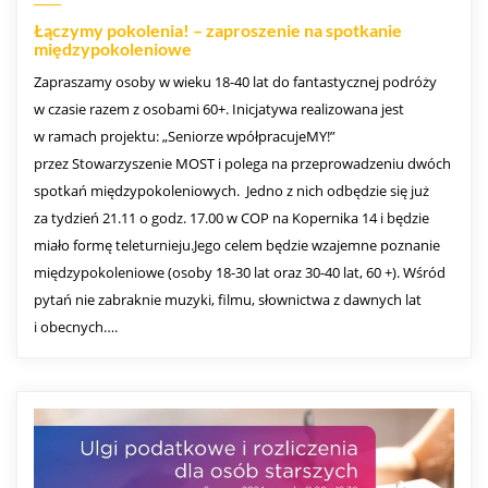
Łączymy pokolenia! – zaproszenie na spotkanie
międzypokoleniowe
Zapraszamy osoby w wieku 18-40 lat do fantastycznej podróży
w czasie razem z osobami 60+. Inicjatywa realizowana jest
w ramach projektu: „Seniorze wpółpracujeMY!”
przez Stowarzyszenie MOST i polega na przeprowadzeniu dwóch
spotkań międzypokoleniowych. Jedno z nich odbędzie się już
za tydzień 21.11 o godz. 17.00 w COP na Kopernika 14 i będzie
miało formę teleturnieju.Jego celem będzie wzajemne poznanie
międzypokoleniowe (osoby 18-30 lat oraz 30-40 lat, 60 +). Wśród
pytań nie zabraknie muzyki, filmu, słownictwa z dawnych lat
i obecnych….