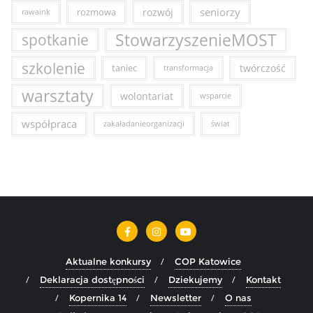
seniorzy
rozmowa
rozwój
rawaink
StowarzyszenieMOST
spotkanie
szkolenie
taniec
twórczość
transformacja
warsztaty
wolontariat
wsparcie
współpraca
zakaładanieorganizacji
świat
Aktualne konkursy
COP Katowice
Deklaracja dostępności
Dziekujemy
Kontakt
Kopernika 14
Newsletter
O nas