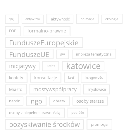
1%
aktywność
aktywizm
animacja
ekologia
formalno-prawne
FOP
FunduszeEuropejskie
FunduszeUE
impreza tematyczna
gra
katowice
inicjatywy
kafos
konsultacje
kobiety
ksef
księgowość
mostywspółpracy
Miasto
mysłowice
ngo
osoby starsze
nabór
obrazy
osoby z niepełnosprawnością
podróże
pozyskiwanie środków
promocja