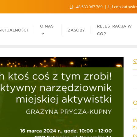
+48 533 367 789
cop.katowic
O NAS
REJESTRACJA W
AKTUALNOŚCI
ZASOBY
COP
S
O
I
S
p