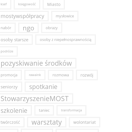
Miasto
ksef
księgowość
mostywspółpracy
mysłowice
ngo
nabór
obrazy
osoby starsze
osoby z niepełnosprawnością
podróże
pozyskiwanie środków
promocja
rozmowa
rozwój
rawaink
spotkanie
seniorzy
StowarzyszenieMOST
szkolenie
taniec
transformacja
warsztaty
twórczość
wolontariat