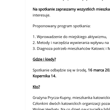
Na spotkanie zapraszamy wszystkich mieszk
interesuje.
Proponowany program spotkania:
1. Wprowadzenie do miejskiego aktywizmu,
2. Metody i narzędzia wywierania wpływu na
3. Diagnoza potrzeb mieszkańców Katowic i M
Gdzie i kiedy?
Spotkanie odbędzie się w środę,
16 marca 202
Kopernika 14.
Kto?
Grażyna Prycza-Kupny, mieszkanka katowickiej
Członkini dwóch katowickich organizacji poz
Wolnej Herbaty. Na co dzień nauczycielka bib