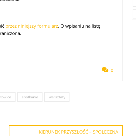
sić
przez niniejszy formularz
. O wpisaniu na listę
raniczona.
0
atowice
spotkanie
warsztaty
KIERUNEK PRZYSZŁOŚĆ – SPOŁECZNA