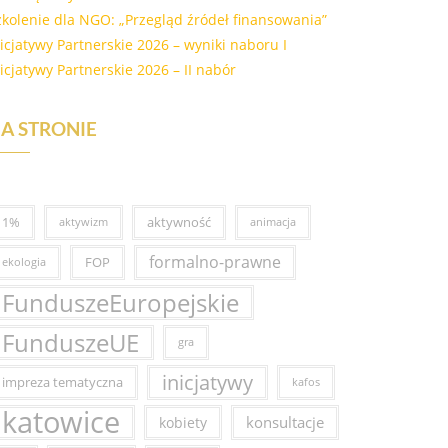
zkolenie dla NGO: „Przegląd źródeł finansowania”
nicjatywy Partnerskie 2026 – wyniki naboru I
nicjatywy Partnerskie 2026 – II nabór
A STRONIE
1%
aktywność
aktywizm
animacja
formalno-prawne
FOP
ekologia
FunduszeEuropejskie
FunduszeUE
gra
inicjatywy
impreza tematyczna
kafos
katowice
konsultacje
kobiety