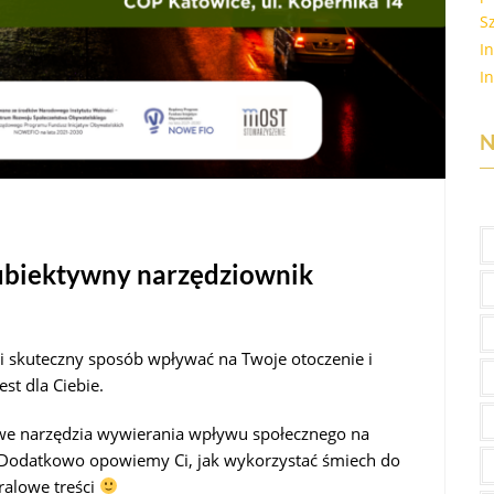
S
I
I
N
 Subiektywny narzędziownik
y i skuteczny sposób wpływać na Twoje otoczenie i
est dla Ciebie.
jowe narzędzia wywierania wpływu społecznego na
. Dodatkowo opowiemy Ci, jak wykorzystać śmiech do
ralowe treści