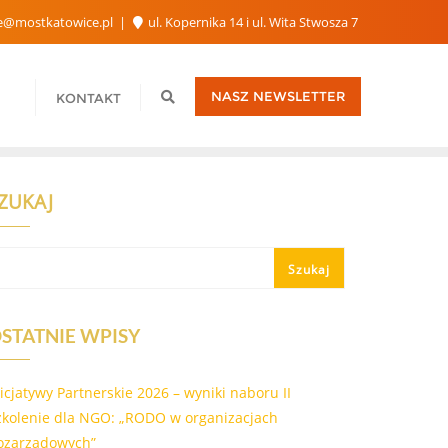
e@mostkatowice.pl
ul. Kopernika 14 i ul. Wita Stwosza 7
NASZ NEWSLETTER
KONTAKT
ZUKAJ
Szukaj
STATNIE WPISY
nicjatywy Partnerskie 2026 – wyniki naboru II
zkolenie dla NGO: „RODO w organizacjach
ozarządowych”