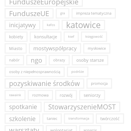
FunduszeEuropejskie
FunduszeUE
impreza tematyczna
gra
katowice
inicjatywy
kafos
konsultacje
kobiety
ksef
księgowość
mostywspółpracy
Miasto
mysłowice
ngo
osoby starsze
nabór
obrazy
osoby z niepełnosprawnością
podróże
pozyskiwanie środków
promocja
seniorzy
rozmowa
rozwój
rawaink
StowarzyszenieMOST
spotkanie
szkolenie
taniec
twórczość
transformacja
warsztaty
wolontariat
wsparcie