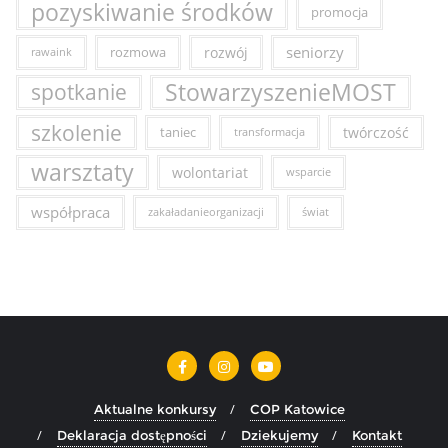
pozyskiwanie środków
promocja
seniorzy
rozmowa
rozwój
rawaink
StowarzyszenieMOST
spotkanie
szkolenie
taniec
twórczość
transformacja
warsztaty
wolontariat
wsparcie
współpraca
zakaładanieorganizacji
świat
Aktualne konkursy
COP Katowice
Deklaracja dostępności
Dziekujemy
Kontakt