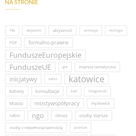
NA STRONIE
1%
aktywność
aktywizm
animacja
ekologia
formalno-prawne
FOP
FunduszeEuropejskie
FunduszeUE
impreza tematyczna
gra
katowice
inicjatywy
kafos
konsultacje
kobiety
ksef
księgowość
mostywspółpracy
Miasto
mysłowice
ngo
osoby starsze
nabór
obrazy
osoby z niepełnosprawnością
podróże