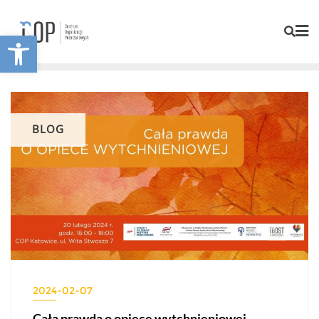
Otwórz pasek narzędzi
BLOG
2024-02-07
Cała prawda o opiece wytchnieniowej