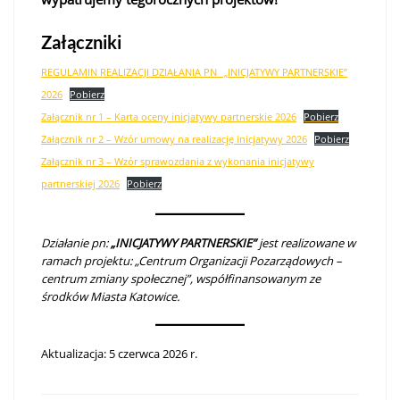
Załączniki
REGULAMIN REALIZACJI DZIAŁANIA PN_ „INICJATYWY PARTNERSKIE”
2026
Pobierz
Załącznik nr 1 – Karta oceny inicjatywy partnerskie 2026
Pobierz
Załącznik nr 2 – Wzór umowy na realizację inicjatywy 2026
Pobierz
Załącznik nr 3 – Wzór sprawozdania z wykonania inicjatywy
partnerskiej 2026
Pobierz
Działanie pn:
„INICJATYWY PARTNERSKIE”
jest realizowane w
ramach projektu: „Centrum Organizacji Pozarządowych –
centrum zmiany społecznej”, współfinansowanym ze
środków Miasta Katowice.
Aktualizacja: 5 czerwca 2026 r.