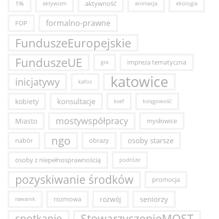
1%
aktywność
aktywizm
animacja
ekologia
formalno-prawne
FOP
FunduszeEuropejskie
FunduszeUE
impreza tematyczna
gra
katowice
inicjatywy
kafos
konsultacje
kobiety
ksef
księgowość
mostywspółpracy
Miasto
mysłowice
ngo
osoby starsze
nabór
obrazy
osoby z niepełnosprawnością
podróże
pozyskiwanie środków
promocja
seniorzy
rozmowa
rozwój
rawaink
StowarzyszenieMOST
spotkanie