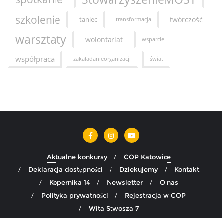
szkolenie
taniec
twórczość
transformacja
warsztaty
wolontariat
wsparcie
współpraca
zakaładanieorganizacji
świat
Aktualne konkursy
COP Katowice
Deklaracja dostępności
Dziekujemy
Kontakt
Kopernika 14
Newsletter
O nas
Polityka prywatności
Rejestracja w COP
Wita Stwosza 7