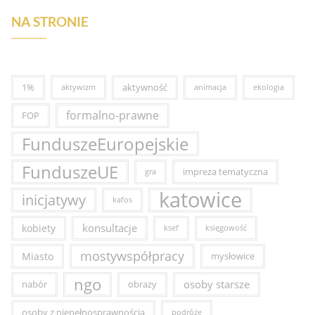
NA STRONIE
1%
aktywność
aktywizm
animacja
ekologia
formalno-prawne
FOP
FunduszeEuropejskie
FunduszeUE
impreza tematyczna
gra
katowice
inicjatywy
kafos
konsultacje
kobiety
ksef
księgowość
mostywspółpracy
Miasto
mysłowice
ngo
osoby starsze
nabór
obrazy
osoby z niepełnosprawnością
podróże