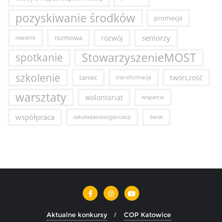
pozyskiwanie środków
promocja
seniorzy
rozmowa
rozwój
rawaink
StowarzyszenieMOST
spotkanie
szkolenie
taniec
twórczość
transformacja
warsztaty
wolontariat
wsparcie
współpraca
zakaładanieorganizacji
świat
Aktualne konkursy
COP Katowice