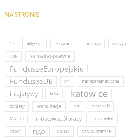
NA STRONIE
1%
aktywność
aktywizm
animacja
ekologia
formalno-prawne
FOP
FunduszeEuropejskie
FunduszeUE
impreza tematyczna
gra
katowice
inicjatywy
kafos
konsultacje
kobiety
ksef
księgowość
mostywspółpracy
Miasto
mysłowice
ngo
osoby starsze
nabór
obrazy