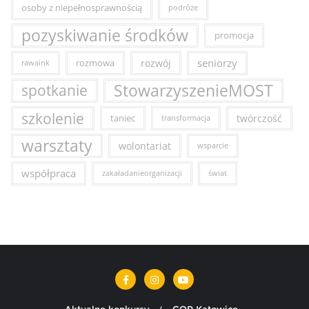
osoby z niepełnosprawnością
podróże
pozyskiwanie środków
promocja
seniorzy
rozmowa
rozwój
rawaink
StowarzyszenieMOST
spotkanie
szkolenie
taniec
twórczość
transformacja
warsztaty
wolontariat
wsparcie
współpraca
zakaładanieorganizacji
świat
Aktualne konkursy
COP Katowice