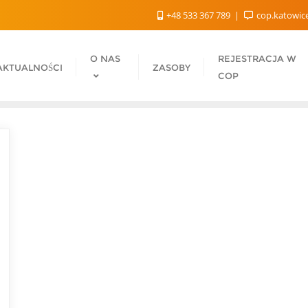
+48 533 367 789
cop.katowic
O NAS
REJESTRACJA W
AKTUALNOŚCI
ZASOBY
COP