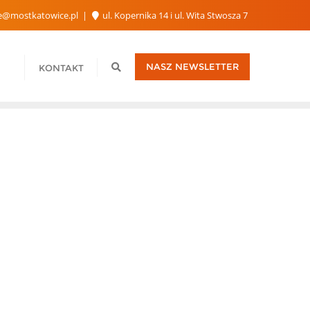
e@mostkatowice.pl
ul. Kopernika 14 i ul. Wita Stwosza 7
NASZ NEWSLETTER
KONTAKT