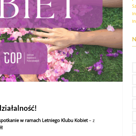
S
I
I
N
działalność!
spotkanie w ramach Letniego Klubu Kobiet
– z
ł!