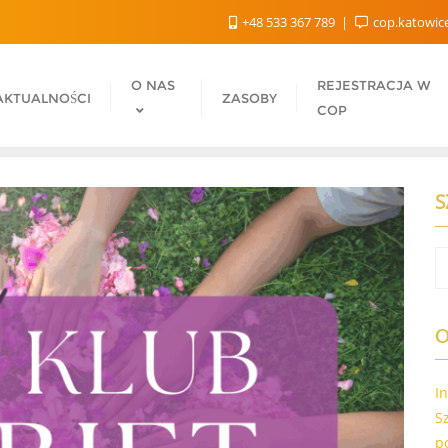
+48 533 367 789
cop.katowic
O NAS
REJESTRACJA W
AKTUALNOŚCI
ZASOBY
COP
S
O
I
S
p