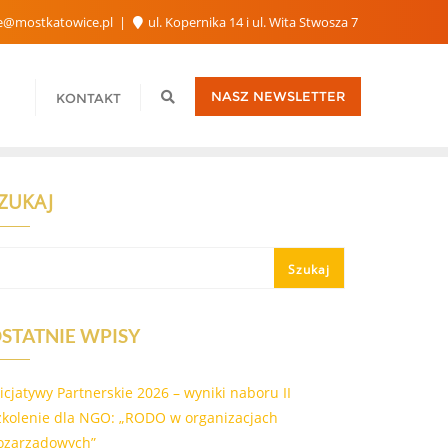
e@mostkatowice.pl
ul. Kopernika 14 i ul. Wita Stwosza 7
NASZ NEWSLETTER
KONTAKT
ZUKAJ
Szukaj
STATNIE WPISY
nicjatywy Partnerskie 2026 – wyniki naboru II
zkolenie dla NGO: „RODO w organizacjach
ozarządowych”