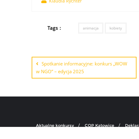
Klaudia Rychter
Tags :
animacja
kobiety
Spotkanie informacyjne: konkurs „WOW
w NGO” – edycja 2025
Aktualne konkursy
COP Katowice
Deklar