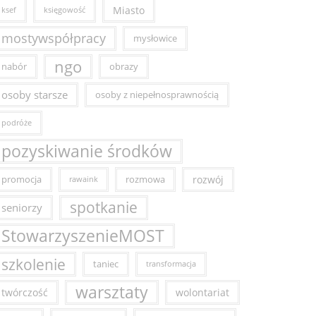
Miasto
ksef
księgowość
mostywspółpracy
mysłowice
ngo
nabór
obrazy
osoby starsze
osoby z niepełnosprawnością
podróże
pozyskiwanie środków
promocja
rozmowa
rozwój
rawaink
spotkanie
seniorzy
StowarzyszenieMOST
szkolenie
taniec
transformacja
warsztaty
twórczość
wolontariat