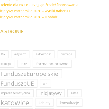
zkolenie dla NGO: „Przegląd źródeł finansowania”
nicjatywy Partnerskie 2026 – wyniki naboru I
nicjatywy Partnerskie 2026 – II nabór
A STRONIE
1%
aktywność
aktywizm
animacja
formalno-prawne
FOP
ekologia
FunduszeEuropejskie
FunduszeUE
gra
inicjatywy
impreza tematyczna
kafos
katowice
konsultacje
kobiety