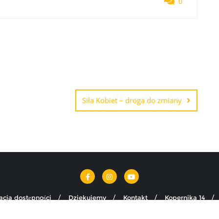
0
Siła Kobiet – droga do zmiany
acja dostępności
Dziekujemy
Kontakt
Kopernika 14
Rejestracja w COP
Wita Stwosza 7