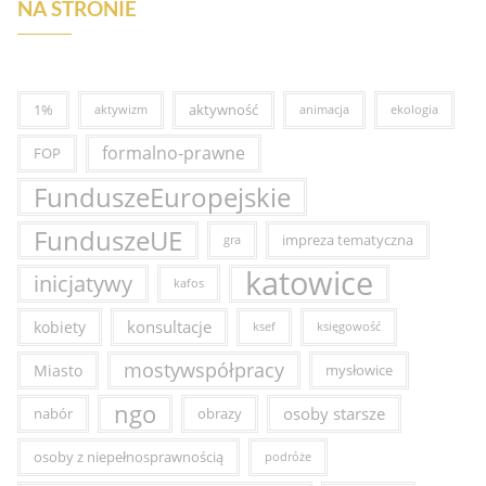
NA STRONIE
1%
aktywność
aktywizm
animacja
ekologia
formalno-prawne
FOP
FunduszeEuropejskie
FunduszeUE
impreza tematyczna
gra
katowice
inicjatywy
kafos
konsultacje
kobiety
ksef
księgowość
mostywspółpracy
Miasto
mysłowice
ngo
osoby starsze
nabór
obrazy
osoby z niepełnosprawnością
podróże