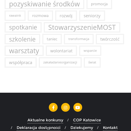
pozyskiwanie środków
promocja
seniorzy
rozmowa
rozwój
rawaink
StowarzyszenieMOST
spotkanie
szkolenie
taniec
twórczość
transformacja
warsztaty
wolontariat
wsparcie
współpraca
zakaładanieorganizacji
świat
Aktualne konkursy
COP Katowice
Deklaracja dostępności
Dziekujemy
Kontakt