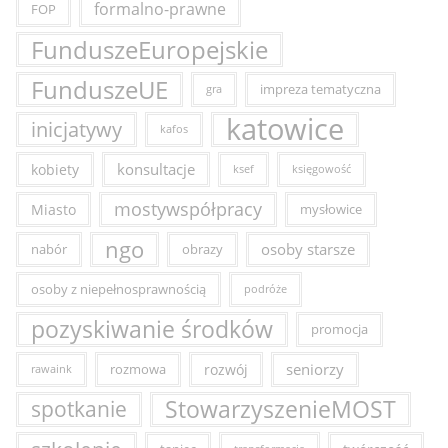
formalno-prawne
FOP
FunduszeEuropejskie
FunduszeUE
impreza tematyczna
gra
katowice
inicjatywy
kafos
konsultacje
kobiety
ksef
księgowość
mostywspółpracy
Miasto
mysłowice
ngo
osoby starsze
nabór
obrazy
osoby z niepełnosprawnością
podróże
pozyskiwanie środków
promocja
seniorzy
rozmowa
rozwój
rawaink
StowarzyszenieMOST
spotkanie