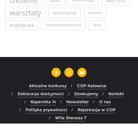
szkolenie
taniec
twórczość
transformacja
warsztaty
wolontariat
wsparcie
współpraca
zakaładanieorganizacji
świat
Aktualne konkursy
COP Katowice
Deklaracja dostępności
Dziekujemy
Kontakt
Kopernika 14
Newsletter
O nas
Polityka prywatności
Rejestracja w COP
Wita Stwosza 7
Copyright ©2026 COP Katowice . All rights reserved.
Powered
by
WordPress
&
Designed by
Bizberg Themes