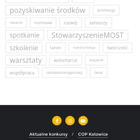
pozyskiwanie środków
promocja
seniorzy
rozmowa
rozwój
rawaink
StowarzyszenieMOST
spotkanie
szkolenie
taniec
twórczość
transformacja
warsztaty
wolontariat
wsparcie
współpraca
zakaładanieorganizacji
świat
Aktualne konkursy
COP Katowice