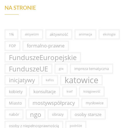
NA STRONIE
1%
aktywność
aktywizm
animacja
ekologia
formalno-prawne
FOP
FunduszeEuropejskie
FunduszeUE
impreza tematyczna
gra
katowice
inicjatywy
kafos
konsultacje
kobiety
ksef
księgowość
mostywspółpracy
Miasto
mysłowice
ngo
osoby starsze
nabór
obrazy
osoby z niepełnosprawnością
podróże