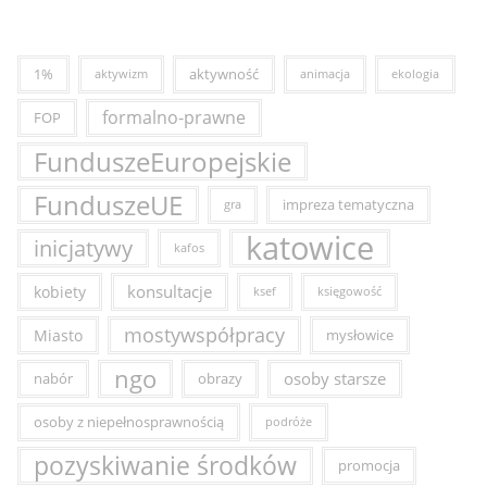
1%
aktywność
aktywizm
animacja
ekologia
formalno-prawne
FOP
FunduszeEuropejskie
FunduszeUE
impreza tematyczna
gra
katowice
inicjatywy
kafos
konsultacje
kobiety
ksef
księgowość
mostywspółpracy
Miasto
mysłowice
ngo
osoby starsze
nabór
obrazy
osoby z niepełnosprawnością
podróże
pozyskiwanie środków
promocja