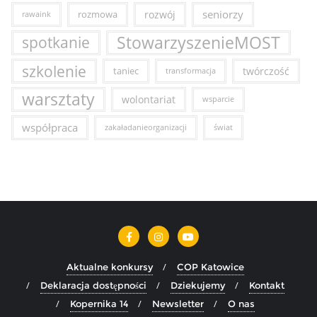
seniorzy
rozmowa
rozwój
rawaink
StowarzyszenieMOST
spotkanie
szkolenie
taniec
twórczość
transformacja
warsztaty
wolontariat
wsparcie
współpraca
zakaładanieorganizacji
świat
Aktualne konkursy
COP Katowice
Deklaracja dostępności
Dziekujemy
Kontakt
Kopernika 14
Newsletter
O nas