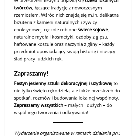
W przestrzeni festynu pojawią się
dzieła lokalnych
twórców
, łączące tradycję z nowoczesnym
rzemiosłem. Wśród nich znajdą się m.in. delikatna
biżuteria z kamieni naturalnych i żywicy
epoksydowej, ręcznie robione
świece sojowe
,
naturalne mydła i kosmetyki, ozdoby z gipsu,
haftowane koszule oraz naczynia z gliny – każdy
przedmiot opowiadający swoją historię i niosący
ślad pracy ludzkich rąk.
Zapraszamy!
Festyn jesienny sztuki dekoracyjnej i użytkowe
j to
nie tylko święto rękodzieła, ale także przestrzeń do
spotkań, rozmów i budowania lokalnej wspólnoty.
Zapraszamy wszystkich
– małych i dużych – do
wspólnego tworzenia i odkrywania!
Wydarzenie organizowane w ramach działania pn.: