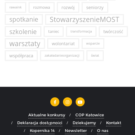
seniorzy
rozmowa
rozwój
rawaink
StowarzyszenieMOST
spotkanie
szkolenie
taniec
twórczość
transformacja
warsztaty
wolontariat
wsparcie
współpraca
zakaładanieorganizacji
świat
Aktualne konkursy
COP Katowice
Deklaracja dostępności
Dziekujemy
Kontakt
Kopernika 14
Newsletter
O nas