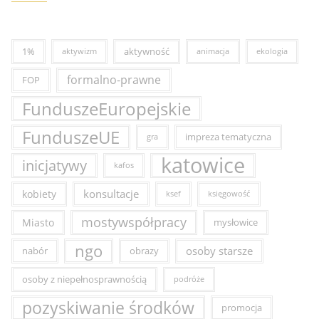
1%
aktywność
aktywizm
animacja
ekologia
formalno-prawne
FOP
FunduszeEuropejskie
FunduszeUE
impreza tematyczna
gra
katowice
inicjatywy
kafos
konsultacje
kobiety
ksef
księgowość
mostywspółpracy
Miasto
mysłowice
ngo
osoby starsze
nabór
obrazy
osoby z niepełnosprawnością
podróże
pozyskiwanie środków
promocja