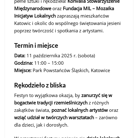
pełne sztuki i rękodzieła!
Konvalia Stowarzyszenie
Międzynarodowe
oraz
Fundacja MIL – Mozaika
Inicjatyw Lokalnych
zapraszają mieszkańców
Katowic i okolic do wspólnego świętowania jesieni
poprzez twórczość i spotkania z artystami.
Termin i miejsce
Data:
11 października 2025 r. (sobota)
Godzina:
11:00 – 15:00
Miejsce:
Park Powstańców Śląskich, Katowice
Rękodzieło z bliska
Festyn to wyjątkowa okazja, by
zanurzyć się w
bogactwie tradycji rzemieślniczych
z różnych
zakątków świata,
poznać lokalnych artystów
oraz
wziąć udział w twórczych warsztatach
– zarówno
dla dzieci, jak i dorosłych.