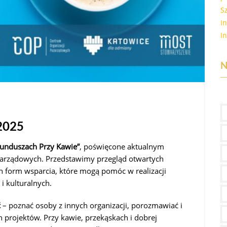
S
I
I
N
2025
unduszach Przy Kawie”
, poświęcone aktualnym
ozarządowych. Przedstawimy przegląd otwartych
 form wsparcia, które mogą pomóc w realizacji
i kulturalnych.
ć
– poznać osoby z innych organizacji, porozmawiać i
projektów. Przy kawie, przekąskach i dobrej