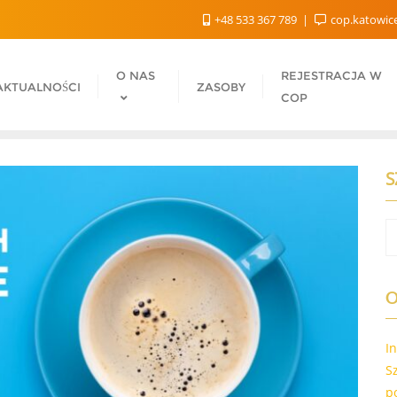
+48 533 367 789
cop.katowic
O NAS
REJESTRACJA W
AKTUALNOŚCI
ZASOBY
COP
S
O
I
S
p