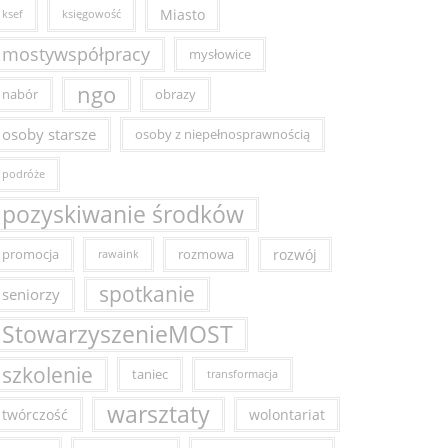
Miasto
ksef
księgowość
mostywspółpracy
mysłowice
ngo
nabór
obrazy
osoby starsze
osoby z niepełnosprawnością
podróże
pozyskiwanie środków
promocja
rozmowa
rozwój
rawaink
spotkanie
seniorzy
StowarzyszenieMOST
szkolenie
taniec
transformacja
warsztaty
twórczość
wolontariat