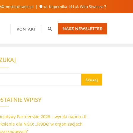
e@mostkatowice.pl
ul. Kopernika 14 i ul. Wita Stwosza 7
NASZ NEWSLETTER
KONTAKT
ZUKAJ
Szukaj
STATNIE WPISY
nicjatywy Partnerskie 2026 – wyniki naboru II
zkolenie dla NGO: „RODO w organizacjach
ozarządowych”