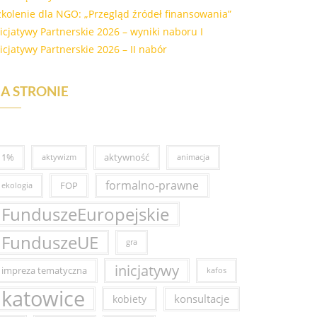
zkolenie dla NGO: „Przegląd źródeł finansowania”
nicjatywy Partnerskie 2026 – wyniki naboru I
nicjatywy Partnerskie 2026 – II nabór
A STRONIE
1%
aktywność
aktywizm
animacja
formalno-prawne
FOP
ekologia
FunduszeEuropejskie
FunduszeUE
gra
inicjatywy
impreza tematyczna
kafos
katowice
konsultacje
kobiety