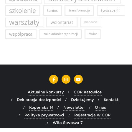
szkolenie
taniec
twórczość
transformacja
warsztaty
wolontariat
wsparcie
współpraca
zakaładanieorganizacji
świat
Aktualne konkursy
COP Katowice
Deklaracja dostępności
Dziekujemy
Kontakt
Kopernika 14
Newsletter
O nas
Polityka prywatności
Rejestracja w COP
Wita Stwosza 7