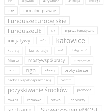
1%
aktywność
aktywizm
animacja
ekologia
formalno-prawne
FOP
FunduszeEuropejskie
FunduszeUE
impreza tematyczna
gra
katowice
inicjatywy
kafos
konsultacje
kobiety
ksef
księgowość
mostywspółpracy
Miasto
mysłowice
ngo
osoby starsze
nabór
obrazy
osoby z niepełnosprawnością
podróże
pozyskiwanie środków
promocja
seniorzy
rozmowa
rozwój
rawaink
StowarzyszenieMOST
spotkanie