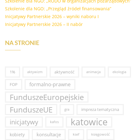
Szkolenie dla NGO: „RODO w organizacjach pozarządowych”
Szkolenie dla NGO: „Przegląd źródeł finansowania”
Inicjatywy Partnerskie 2026 – wyniki naboru I
Inicjatywy Partnerskie 2026 – II nabór
NA STRONIE
1%
aktywność
aktywizm
animacja
ekologia
formalno-prawne
FOP
FunduszeEuropejskie
FunduszeUE
impreza tematyczna
gra
katowice
inicjatywy
kafos
konsultacje
kobiety
ksef
księgowość