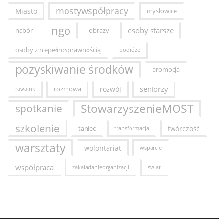
mostywspółpracy
Miasto
mysłowice
ngo
osoby starsze
nabór
obrazy
osoby z niepełnosprawnością
podróże
pozyskiwanie środków
promocja
seniorzy
rozmowa
rozwój
rawaink
StowarzyszenieMOST
spotkanie
szkolenie
taniec
twórczość
transformacja
warsztaty
wolontariat
wsparcie
współpraca
zakaładanieorganizacji
świat