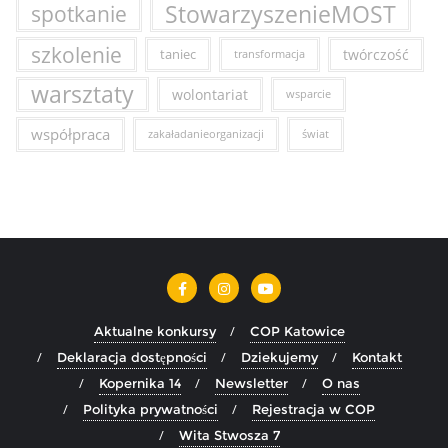
StowarzyszenieMOST
spotkanie
szkolenie
taniec
twórczość
transformacja
warsztaty
wolontariat
wsparcie
współpraca
zakaładanieorganizacji
świat
Aktualne konkursy
COP Katowice
Deklaracja dostępności
Dziekujemy
Kontakt
Kopernika 14
Newsletter
O nas
Polityka prywatności
Rejestracja w COP
Wita Stwosza 7