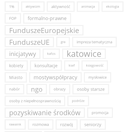
1%
aktywność
aktywizm
animacja
ekologia
formalno-prawne
FOP
FunduszeEuropejskie
FunduszeUE
impreza tematyczna
gra
katowice
inicjatywy
kafos
konsultacje
kobiety
ksef
księgowość
mostywspółpracy
Miasto
mysłowice
ngo
osoby starsze
nabór
obrazy
osoby z niepełnosprawnością
podróże
pozyskiwanie środków
promocja
seniorzy
rozmowa
rozwój
rawaink